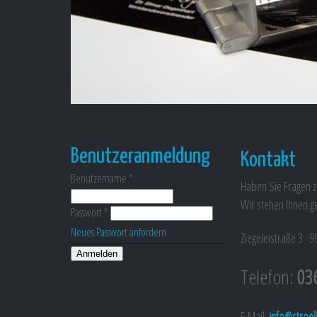
Benutzeranmeldung
Kontakt
Benutzername
*
Haben Sie Fragen z
Wir stehen Ihnen g
Passwort
*
Neues Passwort anfordern
Ziegeleistraße 3 ·
Telefon:
03
E-Mail:
info@stroel